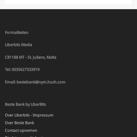
Formaliteiten
Liberbits Media
C81188 MT - St. Julians, Malta
Tel: 0035627333919
Email: bestebank@nym.hush.com
Beste Bank by LiberBits
Over Liberbits - Impressum
Over Beste Bank
Contact opnemen