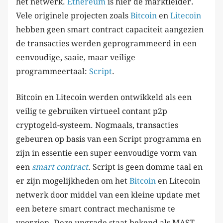
het netwerk.
Ethereum
is hier de marktleider.
Vele originele projecten zoals
Bitcoin
en
Litecoin
hebben geen smart contract capaciteit aangezien
de transacties werden geprogrammeerd in een
eenvoudige, saaie, maar veilige
programmeertaal:
Script
.
Bitcoin en Litecoin werden ontwikkeld als een
veilig te gebruiken virtueel contant p2p
cryptogeld-systeem. Nogmaals, transacties
gebeuren op basis van een Script programma en
zijn in essentie een super eenvoudige vorm van
een
smart contract
. Script is geen domme taal en
er zijn mogelijkheden om het
Bitcoin
en Litecoin
netwerk door middel van een kleine update met
een betere smart contract mechanisme te
voorzien. Deze upgrade staat bekend als MAST.