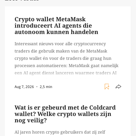
Crypto wallet MetaMask
introduceert AI agents die
autonoom kunnen handelen
Interessant nieuws voor alle cryptocurrency
traders die gebruik maken van de MetaMask
crypto wallet én voor de traders die graag hun
processen automatiseren: MetaMask gaat namelijk
een AI agent dienst lanceren waarmee traders AI
agents kunnen inzetten die on-chain werk
Aug 7, 2026
2,5 min
verrichten, zoals het daadwerkelijk uitvoeren van
trades en transacties. Met de mate van snelheid
waar […]
Wat is er gebeurd met de Coldcard
wallet? Welke crypto wallets zijn
nog veilig?
Al jaren horen crypto gebruikers dat zij zelf