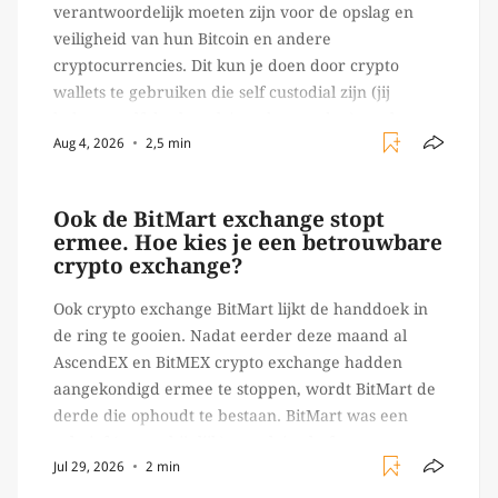
verantwoordelijk moeten zijn voor de opslag en
veiligheid van hun Bitcoin en andere
cryptocurrencies. Dit kun je doen door crypto
wallets te gebruiken die self custodial zijn (jij
beheert zelf de sleutels/ wachtwoorden), zoals
Aug 4, 2026
2,5 min
Ledger of Trezor bijvoorbeeld. Echter, op 29 juli
begon toch een van de […]
Ook de BitMart exchange stopt
ermee. Hoe kies je een betrouwbare
crypto exchange?
Ook crypto exchange BitMart lijkt de handdoek in
de ring te gooien. Nadat eerder deze maand al
AscendEX en BitMEX crypto exchange hadden
aangekondigd ermee te stoppen, wordt BitMart de
derde die ophoudt te bestaan. BitMart was een
relatief (ogenschijnlijk) populair platform waar
Jul 29, 2026
2 min
crypto handelaren terecht konden om te handelen
in USDT futures en op […]