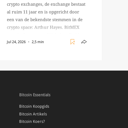
crypto exchanges, de exchange bestaat
al ruim 11 jaar en is opgericht door
een van de bekendste stemmen in de
crypto space: Arthur Hayes. BitMEX
verwierf voornamelijk bekendheid
Jul 24, 2026
2,5 min
met producten zoals de 100X leverage
perpetual swap. Daarnaast staat de
exchange vooral bekend om het brede
aanbod in crypto […]
Bitcoin Essentials
Bitcoin Koopgids
Bitcoin Artikels
Bitcoin Koers?