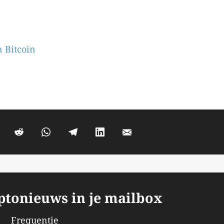
n Bitcoin
yptonieuws in je mailbox
Frequentie