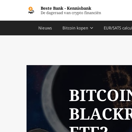
Beste Bank
-
Kennisbank
De dageraad van crypto financiën
Nieuws
Bitcoin kopen
EUR/SATS calcu
BITCOI
BLACK