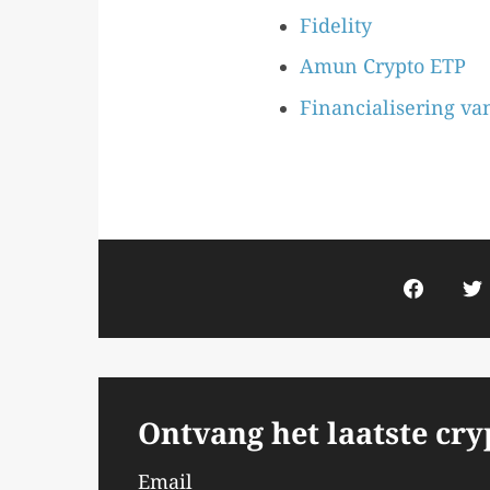
Fidelity
Amun Crypto ETP
Financialisering va
Ontvang het laatste cr
Email