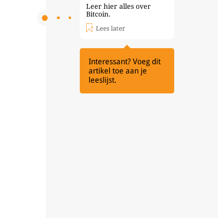
Leer hier alles over
Bitcoin.
Lees later
Interessant? Voeg dit
artikel toe aan je
leeslijst.