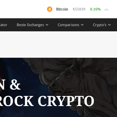
Bitcoin
€55839
0.16%
24h
lator
Beste Exchanges
Comparisons
Crypto's
N &
ROCK CRYPTO