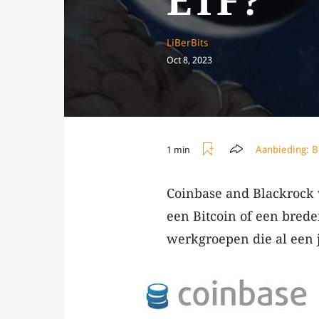
ETF?
LiBerBits
Oct 8, 2023
Aanbieding:
B
1 min
Coinbase and Blackrock 
een Bitcoin of een bred
werkgroepen die al een 