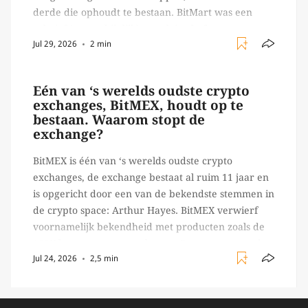
derde die ophoudt te bestaan. BitMart was een
relatief (ogenschijnlijk) populair platform waar
Jul 29, 2026
2 min
crypto handelaren terecht konden om te handelen
in USDT futures en op […]
Eén van ‘s werelds oudste crypto
exchanges, BitMEX, houdt op te
bestaan. Waarom stopt de
exchange?
BitMEX is één van ‘s werelds oudste crypto
exchanges, de exchange bestaat al ruim 11 jaar en
is opgericht door een van de bekendste stemmen in
de crypto space: Arthur Hayes. BitMEX verwierf
voornamelijk bekendheid met producten zoals de
100X leverage perpetual swap. Daarnaast staat de
Jul 24, 2026
2,5 min
exchange vooral bekend om het brede aanbod in
crypto […]