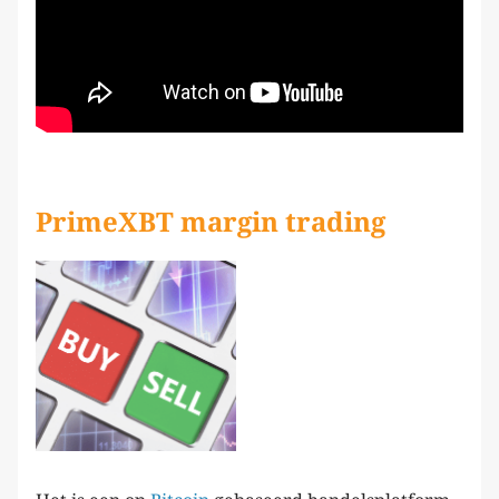
PrimeXBT margin trading