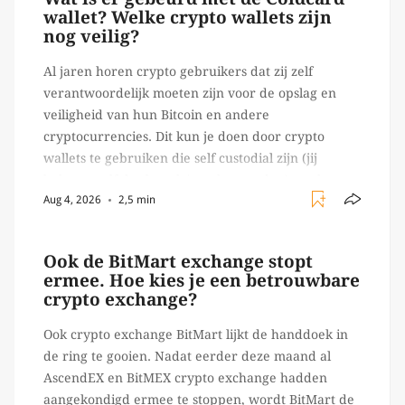
wallet? Welke crypto wallets zijn
nog veilig?
Al jaren horen crypto gebruikers dat zij zelf
verantwoordelijk moeten zijn voor de opslag en
veiligheid van hun Bitcoin en andere
cryptocurrencies. Dit kun je doen door crypto
wallets te gebruiken die self custodial zijn (jij
beheert zelf de sleutels/ wachtwoorden), zoals
Aug 4, 2026
2,5 min
Ledger of Trezor bijvoorbeeld. Echter, op 29 juli
begon toch een van de […]
Ook de BitMart exchange stopt
ermee. Hoe kies je een betrouwbare
crypto exchange?
Ook crypto exchange BitMart lijkt de handdoek in
de ring te gooien. Nadat eerder deze maand al
AscendEX en BitMEX crypto exchange hadden
aangekondigd ermee te stoppen, wordt BitMart de