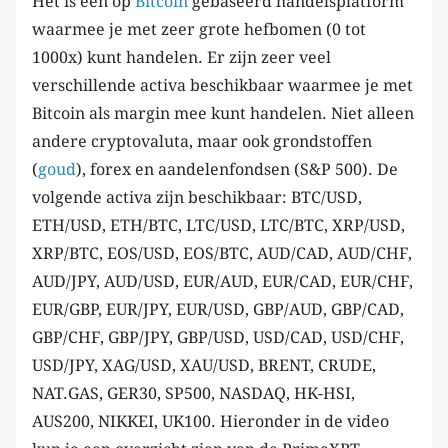
Het is een op
Bitcoin
gebaseerd handelsplatform
waarmee je met zeer grote hefbomen (0 tot
1000x) kunt handelen. Er zijn zeer veel
verschillende activa beschikbaar waarmee je met
Bitcoin als margin mee kunt handelen. Niet alleen
andere cryptovaluta, maar ook grondstoffen
(
goud
), forex en aandelenfondsen (S&P 500). De
volgende activa zijn beschikbaar: BTC/USD,
ETH/USD, ETH/BTC, LTC/USD, LTC/BTC, XRP/USD,
XRP/BTC, EOS/USD, EOS/BTC, AUD/CAD, AUD/CHF,
AUD/JPY, AUD/USD, EUR/AUD, EUR/CAD, EUR/CHF,
EUR/GBP, EUR/JPY, EUR/USD, GBP/AUD, GBP/CAD,
GBP/CHF, GBP/JPY, GBP/USD, USD/CAD, USD/CHF,
USD/JPY, XAG/USD, XAU/USD, BRENT, CRUDE,
NAT.GAS, GER30, SP500, NASDAQ, HK-HSI,
AUS200, NIKKEI, UK100. Hieronder in de video