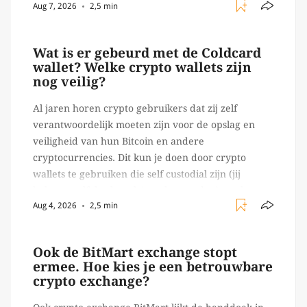
Aug 7, 2026
2,5 min
verrichten, zoals het daadwerkelijk uitvoeren van
trades en transacties. Met de mate van snelheid
waar […]
Wat is er gebeurd met de Coldcard
wallet? Welke crypto wallets zijn
nog veilig?
Al jaren horen crypto gebruikers dat zij zelf
verantwoordelijk moeten zijn voor de opslag en
veiligheid van hun Bitcoin en andere
cryptocurrencies. Dit kun je doen door crypto
wallets te gebruiken die self custodial zijn (jij
beheert zelf de sleutels/ wachtwoorden), zoals
Aug 4, 2026
2,5 min
Ledger of Trezor bijvoorbeeld. Echter, op 29 juli
begon toch een van de […]
Ook de BitMart exchange stopt
ermee. Hoe kies je een betrouwbare
crypto exchange?