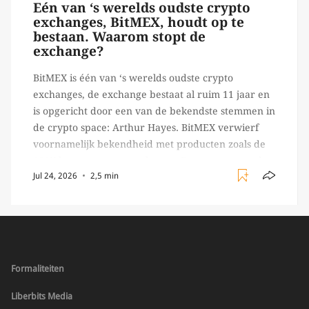
Eén van ‘s werelds oudste crypto
exchanges, BitMEX, houdt op te
bestaan. Waarom stopt de
exchange?
BitMEX is één van ‘s werelds oudste crypto
exchanges, de exchange bestaat al ruim 11 jaar en
is opgericht door een van de bekendste stemmen in
de crypto space: Arthur Hayes. BitMEX verwierf
voornamelijk bekendheid met producten zoals de
100X leverage perpetual swap. Daarnaast staat de
Jul 24, 2026
2,5 min
exchange vooral bekend om het brede aanbod in
crypto […]
Formaliteiten
Liberbits Media