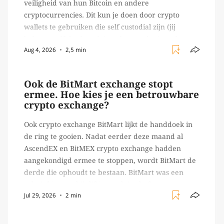
veiligheid van hun Bitcoin en andere
cryptocurrencies. Dit kun je doen door crypto
wallets te gebruiken die self custodial zijn (jij
beheert zelf de sleutels/ wachtwoorden), zoals
Aug 4, 2026
2,5 min
Ledger of Trezor bijvoorbeeld. Echter, op 29 juli
begon toch een van de […]
Ook de BitMart exchange stopt
ermee. Hoe kies je een betrouwbare
crypto exchange?
Ook crypto exchange BitMart lijkt de handdoek in
de ring te gooien. Nadat eerder deze maand al
AscendEX en BitMEX crypto exchange hadden
aangekondigd ermee te stoppen, wordt BitMart de
derde die ophoudt te bestaan. BitMart was een
relatief (ogenschijnlijk) populair platform waar
Jul 29, 2026
2 min
crypto handelaren terecht konden om te handelen
in USDT futures en op […]