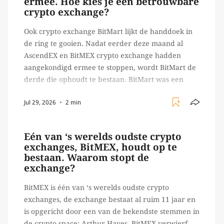
ermee. Hoe kies je een betrouwbare
crypto exchange?
Ook crypto exchange BitMart lijkt de handdoek in
de ring te gooien. Nadat eerder deze maand al
AscendEX en BitMEX crypto exchange hadden
aangekondigd ermee te stoppen, wordt BitMart de
derde die ophoudt te bestaan. BitMart was een
relatief (ogenschijnlijk) populair platform waar
Jul 29, 2026
2 min
crypto handelaren terecht konden om te handelen
in USDT futures en op […]
Eén van ‘s werelds oudste crypto
exchanges, BitMEX, houdt op te
bestaan. Waarom stopt de
exchange?
BitMEX is één van ‘s werelds oudste crypto
exchanges, de exchange bestaat al ruim 11 jaar en
is opgericht door een van de bekendste stemmen in
de crypto space: Arthur Hayes. BitMEX verwierf