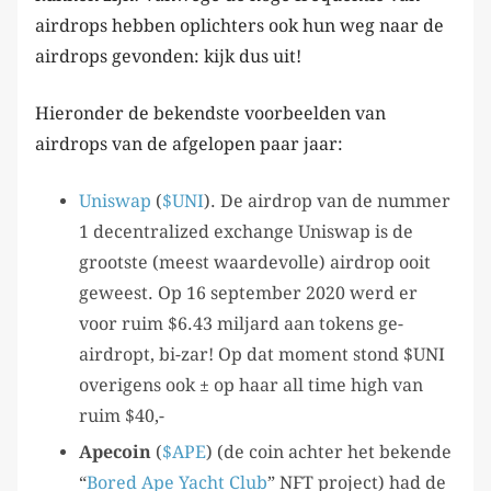
airdrops hebben oplichters ook hun weg naar de
airdrops gevonden: kijk dus uit!
Hieronder de bekendste voorbeelden van
airdrops van de afgelopen paar jaar:
Uniswap
(
$UNI
). De airdrop van de nummer
1 decentralized exchange Uniswap is de
grootste (meest waardevolle) airdrop ooit
geweest. Op 16 september 2020 werd er
voor ruim $6.43 miljard aan tokens ge-
airdropt, bi-zar! Op dat moment stond $UNI
overigens ook ± op haar all time high van
ruim $40,-
Apecoin
(
$APE
) (de coin achter het bekende
“
Bored Ape Yacht Club
” NFT project) had de