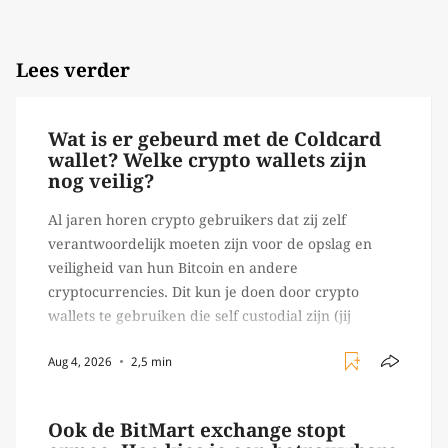
Lees verder
Wat is er gebeurd met de Coldcard
wallet? Welke crypto wallets zijn
nog veilig?
Al jaren horen crypto gebruikers dat zij zelf
verantwoordelijk moeten zijn voor de opslag en
veiligheid van hun Bitcoin en andere
cryptocurrencies. Dit kun je doen door crypto
wallets te gebruiken die self custodial zijn (jij
beheert zelf de sleutels/ wachtwoorden), zoals
Aug 4, 2026
2,5 min
Ledger of Trezor bijvoorbeeld. Echter, op 29 juli
begon toch een van de […]
Ook de BitMart exchange stopt