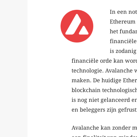
In een no
Ethereum a
het funda
financiël
is zodani
financiële orde kan wor
technologie. Avalanche w
maken. De huidige Ether
blockchain technologisc
is nog niet gelanceerd e
en beleggers zijn gefrus
Avalanche kan zonder mo