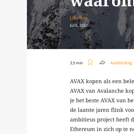
waaro
LiBerBits
Jul 6, 2022
Aanbieding:
3,5 min
AVAX kopen als een beleg
AVAX van Avalanche kop
je het beste AVAX van he
de laatste jaren flink vo
ambitieus project heeft 
Ethereum in zich op te 