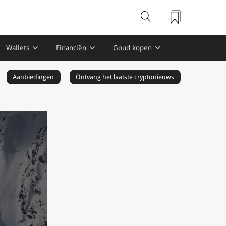
Wallets
Financiën
Goud kopen
Aanbiedingen
Ontvang het laatste cryptonieuws