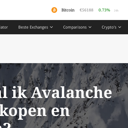
Bitcoin
€56188
0.73%
24h
lator
Beste Exchanges
Comparisons
Crypto's
l ik Avalanche
 kopen en