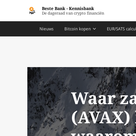
Beste Bank
-
Kennisbank
De dageraad van crypto financiën
Nieuws
Bitcoin kopen
EUR/SATS calcu
Waar za
(AVAX)