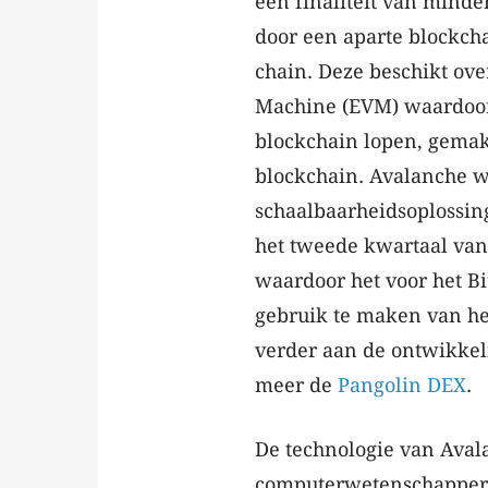
een finaliteit van mind
door een aparte blockcha
chain. Deze beschikt ove
Machine (EVM) waardoor 
blockchain lopen, gema
blockchain. Avalanche w
schaalbaarheidsoplossin
het tweede kwartaal van
waardoor het voor het B
gebruik te maken van he
verder aan de ontwikkel
meer de
Pangolin DEX
.
De technologie van Aval
computerwetenschappers: