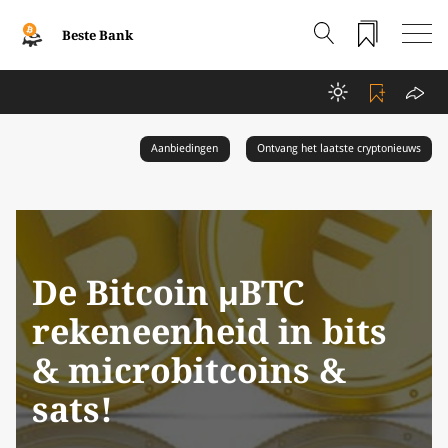
Beste Bank
Aanbiedingen
Ontvang het laatste cryptonieuws
De Bitcoin μBTC
rekeneenheid in bits
& microbitcoins &
sats!