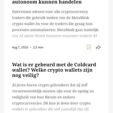
autonoom kunnen handelen
Interessant nieuws voor alle cryptocurrency
traders die gebruik maken van de MetaMask
crypto wallet én voor de traders die graag hun
processen automatiseren: MetaMask gaat namelijk
een AI agent dienst lanceren waarmee traders AI
agents kunnen inzetten die on-chain werk
Aug 7, 2026
2,5 min
verrichten, zoals het daadwerkelijk uitvoeren van
trades en transacties. Met de mate van snelheid
waar […]
Wat is er gebeurd met de Coldcard
wallet? Welke crypto wallets zijn
nog veilig?
Al jaren horen crypto gebruikers dat zij zelf
verantwoordelijk moeten zijn voor de opslag en
veiligheid van hun Bitcoin en andere
cryptocurrencies. Dit kun je doen door crypto
wallets te gebruiken die self custodial zijn (jij