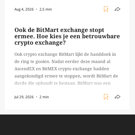
beheert zelf de sleutels/ wachtwoorden), zoals
Aug 4, 2026
2,5 min
Ledger of Trezor bijvoorbeeld. Echter, op 29 juli
begon toch een van de […]
Ook de BitMart exchange stopt
ermee. Hoe kies je een betrouwbare
crypto exchange?
Ook crypto exchange BitMart lijkt de handdoek in
de ring te gooien. Nadat eerder deze maand al
AscendEX en BitMEX crypto exchange hadden
aangekondigd ermee te stoppen, wordt BitMart de
derde die ophoudt te bestaan. BitMart was een
relatief (ogenschijnlijk) populair platform waar
Jul 29, 2026
2 min
crypto handelaren terecht konden om te handelen
in USDT futures en op […]