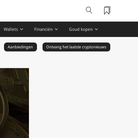
Wallets
Financiën
Goud kopen
Aanbiedingen
Ontvang het laatste cryptonieuws