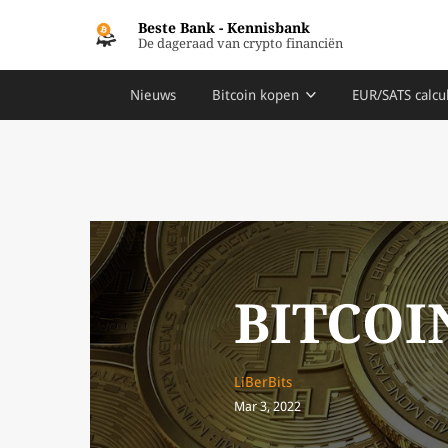
Beste Bank
-
Kennisbank
De dageraad van crypto financiën
Nieuws
Bitcoin kopen
EUR/SATS calcu
BITCOI
LiBerBits
Mar 3, 2022