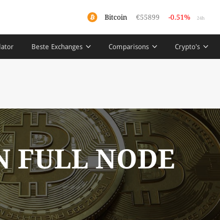
Bitcoin
€55899
-0.51%
24h
lator
Beste Exchanges
Comparisons
Crypto's
N FULL NODE