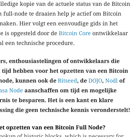
ledige kopie van de actuele status van de Bitcoin
n full-node te draaien help je actief om Bitcoin
 maken. Hier volgt een eenvoudige gids in het
e is opgesteld door de
Bitcoin Core
ontwikkelaar
gal een technische procedure.
rs, enthousiastelingen of ontwikkelaars die
 tijd hebben voor het opzetten van een Bitcoin
 node, kunnen ook de
Bitseed
, de
DOJO
,
Nodl
of
asa Node
aanschaffen om tijd en mogelijke
rnis te besparen. Het is een kant en klare
ssing die geen technische kennis veronderstelt!
et opzetten van een Bitcoin Full Node?
ookup of historic blocks, which is necessary for