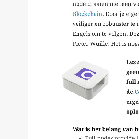
node draaien met een vol
Blockchain
. Door je eige
veiliger en robuuster te
Engels om te volgen. Dez
Pieter Wuille. Het is no
Leze
geen
full
de
C
erge
oplo
Wat is het belang van h
Full nodes provide l