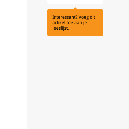
Interessant? Voeg dit
artikel toe aan je
leeslijst.