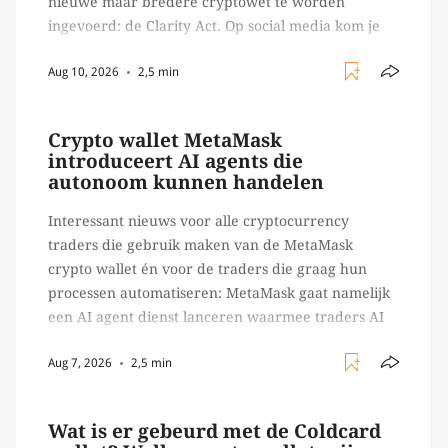
nieuwe maar bredere cryptowet te worden
ingevoerd: de Clarity Act. Op social media kom je
niet meer onder deze wet uit, dit vooral vanwege
Aug 10, 2026
2,5 min
de invloed die de wet zal […]
Crypto wallet MetaMask
introduceert AI agents die
autonoom kunnen handelen
Interessant nieuws voor alle cryptocurrency
traders die gebruik maken van de MetaMask
crypto wallet én voor de traders die graag hun
processen automatiseren: MetaMask gaat namelijk
een AI agent dienst lanceren waarmee traders AI
agents kunnen inzetten die on-chain werk
Aug 7, 2026
2,5 min
verrichten, zoals het daadwerkelijk uitvoeren van
trades en transacties. Met de mate van snelheid
waar […]
Wat is er gebeurd met de Coldcard