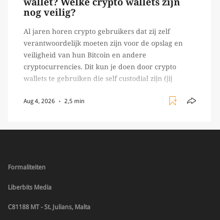
wallet? Welke crypto wallets zijn
nog veilig?
Al jaren horen crypto gebruikers dat zij zelf
verantwoordelijk moeten zijn voor de opslag en
veiligheid van hun Bitcoin en andere
cryptocurrencies. Dit kun je doen door crypto
wallets te gebruiken die self custodial zijn (jij
beheert zelf de sleutels/ wachtwoorden), zoals
Aug 4, 2026
2,5 min
Ledger of Trezor bijvoorbeeld. Echter, op 29 juli
begon toch een van de […]
Formaliteiten
Liberbits Media
C81188 MT - St. Julians, Malta