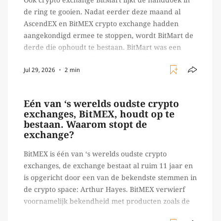
de ring te gooien. Nadat eerder deze maand al
AscendEX en BitMEX crypto exchange hadden
aangekondigd ermee te stoppen, wordt BitMart de
derde die ophoudt te bestaan. BitMart was een
relatief (ogenschijnlijk) populair platform waar
Jul 29, 2026
2 min
crypto handelaren terecht konden om te handelen
in USDT futures en op […]
Eén van ‘s werelds oudste crypto
exchanges, BitMEX, houdt op te
bestaan. Waarom stopt de
exchange?
BitMEX is één van ‘s werelds oudste crypto
exchanges, de exchange bestaat al ruim 11 jaar en
is opgericht door een van de bekendste stemmen in
de crypto space: Arthur Hayes. BitMEX verwierf
voornamelijk bekendheid met producten zoals de
100X leverage perpetual swap. Daarnaast staat de