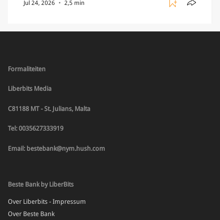
Jul 24, 2026
2,5 min
exchange vooral bekend om het brede aanbod in
crypto […]
Formaliteiten
Liberbits Media
C81188 MT - St. Julians, Malta
Tel: 0035627333919
Email: bestebank@nym.hush.com
Beste Bank by LiberBits
Over Liberbits - Impressum
Over Beste Bank