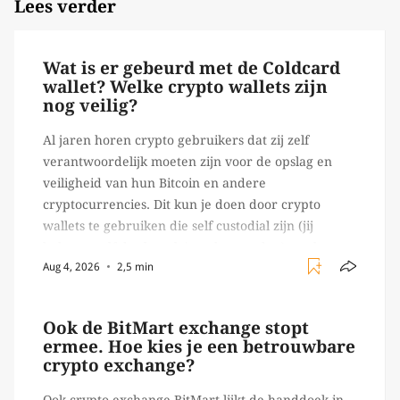
Lees verder
Wat is er gebeurd met de Coldcard
wallet? Welke crypto wallets zijn
nog veilig?
Al jaren horen crypto gebruikers dat zij zelf
verantwoordelijk moeten zijn voor de opslag en
veiligheid van hun Bitcoin en andere
cryptocurrencies. Dit kun je doen door crypto
wallets te gebruiken die self custodial zijn (jij
beheert zelf de sleutels/ wachtwoorden), zoals
Aug 4, 2026
2,5 min
Ledger of Trezor bijvoorbeeld. Echter, op 29 juli
begon toch een van de […]
Ook de BitMart exchange stopt
ermee. Hoe kies je een betrouwbare
crypto exchange?
Ook crypto exchange BitMart lijkt de handdoek in