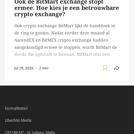
Ook de BitMart exchange stopt
ermee. Hoe kies je een betrouwbare
crypto exchange?
Ook crypto exchange BitMart lijkt de handdoek in
de ring te gooien. Nadat eerder deze maand al
AscendEX en BitMEX crypto exchange hadden
aangekondigd ermee te stoppen, wordt BitMart de
derde die ophoudt te bestaan. BitMart was een
relatief (ogenschijnlijk) populair platform waar
Jul 29, 2026
2 min
crypto handelaren terecht konden om te handelen
in USDT futures en op […]
Formaliteiten
Liberbits Media
C81188 MT - St. Julians, Malta