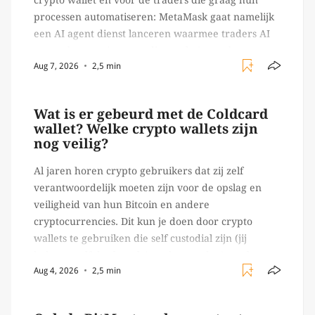
processen automatiseren: MetaMask gaat namelijk
een AI agent dienst lanceren waarmee traders AI
agents kunnen inzetten die on-chain werk
Aug 7, 2026
2,5 min
verrichten, zoals het daadwerkelijk uitvoeren van
trades en transacties. Met de mate van snelheid
waar […]
Wat is er gebeurd met de Coldcard
wallet? Welke crypto wallets zijn
nog veilig?
Al jaren horen crypto gebruikers dat zij zelf
verantwoordelijk moeten zijn voor de opslag en
veiligheid van hun Bitcoin en andere
cryptocurrencies. Dit kun je doen door crypto
wallets te gebruiken die self custodial zijn (jij
beheert zelf de sleutels/ wachtwoorden), zoals
Aug 4, 2026
2,5 min
Ledger of Trezor bijvoorbeeld. Echter, op 29 juli
begon toch een van de […]