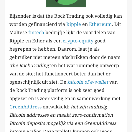
Bijzonder is dat the Rock Trading ook volledig kan
worden gefinancierd via
Ripple
en
Ethereum
. Dit
Maltese
fintech
bedrijfje lijkt de voordelen van
Ripple en Ether als een
crypto-equity
goed
begrepen te hebben. Daarom, laat je als
gebruiker niet meteen afschrikken door de naam
’the Rock Trading’
en het wat rommelig ontwerp
van de site; het functioneert beter dan het er
ogenschijnlijk uit ziet. De
bitcoin of e-wallet
van
de Rock Trading platform is ook zeer goed
opgezet en is zeer veilig en in samenwerking met
GreenAddress
ontwikkeld:
het zijn multisig
Bitcoin addresses en maakt zero-confirmation
Bitcoin deposits mogelijk via een GreenAddress
bitcoin wallet
. Deze wallets kunnen ook weer