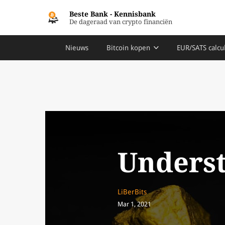
Beste Bank
-
Kennisbank
De dageraad van crypto financiën
Nieuws
Bitcoin kopen
EUR/SATS calcu
Underst
LiBerBits
Mar 1, 2021