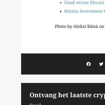
Goud versus Bitcoin
Bitcoin Investment 
Photo by Aleksi Räisä o
Ontvang het laatste cr