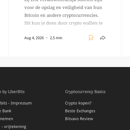
voor de opslag en veiligheid van hun
Bitcoin en andere cryptocurrencies.
Dit kun je doen door crypto wallets te
gebruiken die self custodial zijn (jij
Aug 4, 2026
2,5 min
beheert zelf de sleutels/
wachtwoorden), zoals Ledger of
Trezor bijvoorbeeld. Echter, op 29 juli
begon toch een van de […]
 by LiberBits
Cryptocurrency Basics
rbits - Impressum
Crypto kopen?
e Bank
Beste Exchanges
opnemen
Bitvavo Review
 - vrijtekening