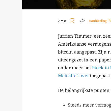
Aanbieding:
B
2 min
Jurrien Timmer, een zee
Amerikaanse vermogensbe
bitcoin aangepast. Zijn 
uiteengezet in een pap
onder meer het
Stock to
Metcalfe’s wet
toegepast 
De belangrijkste punten u
Steeds meer vermog