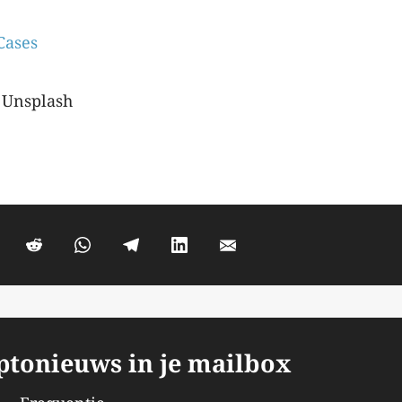
Cases
n Unsplash
yptonieuws in je mailbox