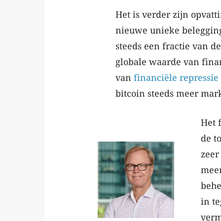
Het is verder zijn opvat
nieuwe unieke beleggings
steeds een fractie van d
globale waarde van finan
van
financiële repressie
bitcoin steeds meer mark
Het 
de t
zeer
meer
behe
in t
verm