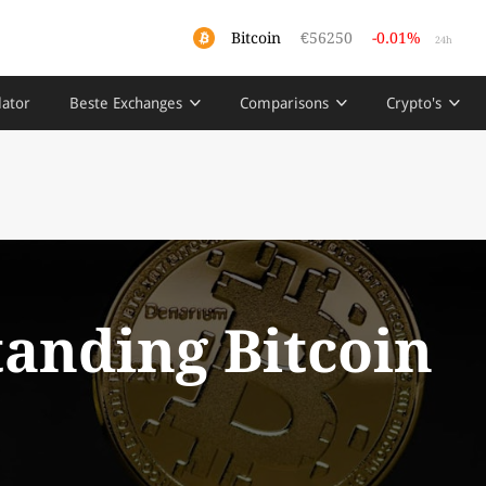
Bitcoin
€56250
-0.01%
24h
lator
Beste Exchanges
Comparisons
Crypto's
anding Bitcoin