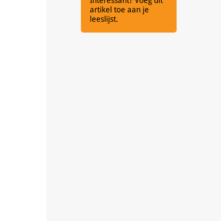
Interessant? Voeg dit
artikel toe aan je
leeslijst.