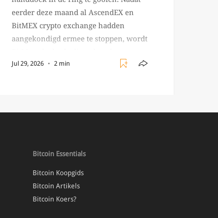
eerder deze maand al AscendEX en
BitMEX crypto exchange hadden
aangekondigd ermee te stoppen, wordt
BitMart de derde die ophoudt te
Jul 29, 2026
2 min
bestaan. BitMart was een relatief
(ogenschijnlijk) populair platform
waar crypto handelaren terecht
konden om te handelen in USDT
futures en op […]
Bitcoin Essentials
Bitcoin Koopgids
Bitcoin Artikels
Bitcoin Koers?