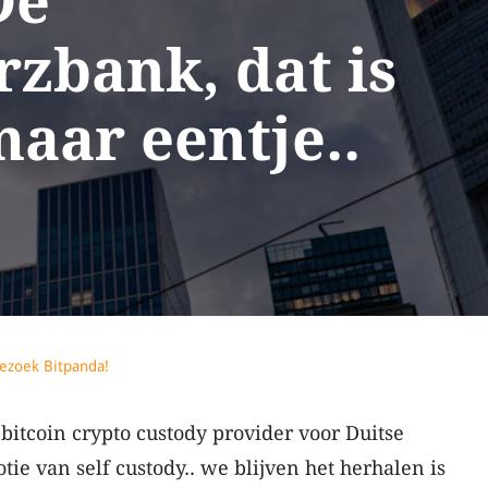
De
bank, dat is
maar eentje..
ezoek Bitpanda!
itcoin crypto custody provider voor Duitse
otie van self custody.. we blijven het herhalen is