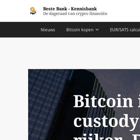
Beste Bank
-
Kennisbank
De dageraad van crypto financiën
Nieuws
Bitcoin kopen
EUR/SATS calcu
Bitcoin 
custody