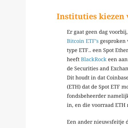
Instituties kieze
Er gaat geen dag voorbij
Bitcoin ETF’s
gesproken w
type ETF.. een Spot Eth
heeft
BlackRock
een aanv
de Securities and Excha
Dit houdt in dat Coinbas
(ETH) dat de Spot ETF mo
fondsbeheerder namelijk
in, en die voorraad ETH 
Een ander nieuwsfeitje 