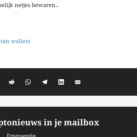
lijk netjes bewaren..
coin wallets
yptonieuws in je mailbox
Frequentie