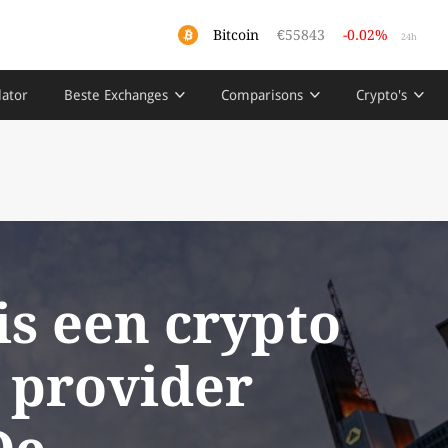
Bitcoin
€55843
-0.02%
24h
lator
Beste Exchanges
Comparisons
Crypto's
is een crypto
 provider