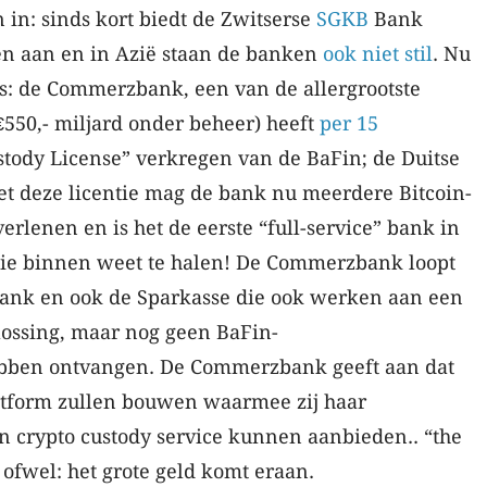
in: sinds kort biedt de Zwitserse
SGKB
Bank
ten aan en in Azië staan de banken
ook niet stil
. Nu
: de Commerzbank, een van de allergrootste
€550,- miljard onder beheer) heeft
per 15
tody License” verkregen van de BaFin; de Duitse
t deze licentie mag de bank nu meerdere Bitcoin-
erlenen en is het de eerste “full-service” bank in
ntie binnen weet te halen! De Commerzbank loopt
ank en ook de Sparkasse die ook werken aan een
lossing, maar nog geen BaFin-
ebben ontvangen. De Commerzbank geeft aan dat
latform zullen bouwen waarmee zij haar
en crypto custody service kunnen aanbieden.. “the
 ofwel: het grote geld komt eraan.