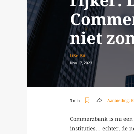
rijker. 
Commerz
niet zo
LiBerBits
Nov 17, 2023
Aanbieding:
B
3 min
Commerzbank is nu een b
instituties… echter, de n