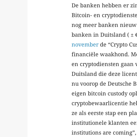
De banken hebben er zin 
Bitcoin- en cryptodiens
nog meer banken nieuws
banken in Duitsland ( ± 
november
de “Crypto Cus
financiële waakhond. Me
en cryptodiensten gaan v
Duitsland die deze lice
nu voorop de Deutsche B
eigen bitcoin custody op
cryptobewaarlicentie h
ze als eerste stap een p
institutionele klanten e
institutions are coming”,