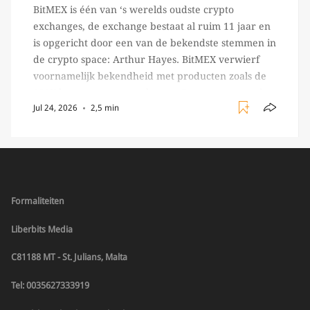
BitMEX is één van ‘s werelds oudste crypto
exchanges, de exchange bestaat al ruim 11 jaar en
is opgericht door een van de bekendste stemmen in
de crypto space: Arthur Hayes. BitMEX verwierf
voornamelijk bekendheid met producten zoals de
100X leverage perpetual swap. Daarnaast staat de
Jul 24, 2026
2,5 min
exchange vooral bekend om het brede aanbod in
crypto […]
Formaliteiten
Liberbits Media
C81188 MT - St. Julians, Malta
Tel: 0035627333919