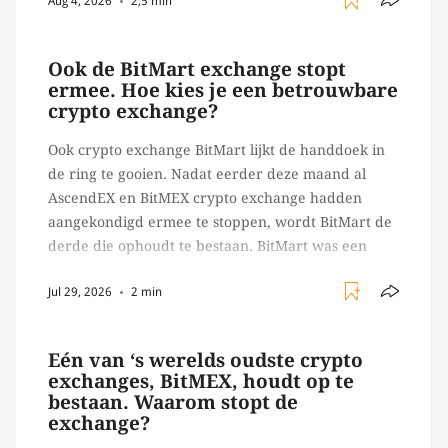
Aug 4, 2026
2,5 min
Ledger of Trezor bijvoorbeeld. Echter, op 29 juli
begon toch een van de […]
Ook de BitMart exchange stopt
ermee. Hoe kies je een betrouwbare
crypto exchange?
Ook crypto exchange BitMart lijkt de handdoek in
de ring te gooien. Nadat eerder deze maand al
AscendEX en BitMEX crypto exchange hadden
aangekondigd ermee te stoppen, wordt BitMart de
derde die ophoudt te bestaan. BitMart was een
relatief (ogenschijnlijk) populair platform waar
Jul 29, 2026
2 min
crypto handelaren terecht konden om te handelen
in USDT futures en op […]
Eén van ‘s werelds oudste crypto
exchanges, BitMEX, houdt op te
bestaan. Waarom stopt de
exchange?