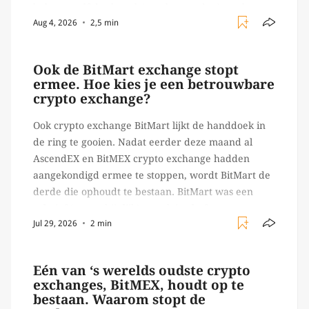
beheert zelf de sleutels/ wachtwoorden), zoals
Aug 4, 2026
2,5 min
Ledger of Trezor bijvoorbeeld. Echter, op 29 juli
begon toch een van de […]
Ook de BitMart exchange stopt
ermee. Hoe kies je een betrouwbare
crypto exchange?
Ook crypto exchange BitMart lijkt de handdoek in
de ring te gooien. Nadat eerder deze maand al
AscendEX en BitMEX crypto exchange hadden
aangekondigd ermee te stoppen, wordt BitMart de
derde die ophoudt te bestaan. BitMart was een
relatief (ogenschijnlijk) populair platform waar
Jul 29, 2026
2 min
crypto handelaren terecht konden om te handelen
in USDT futures en op […]
Eén van ‘s werelds oudste crypto
exchanges, BitMEX, houdt op te
bestaan. Waarom stopt de