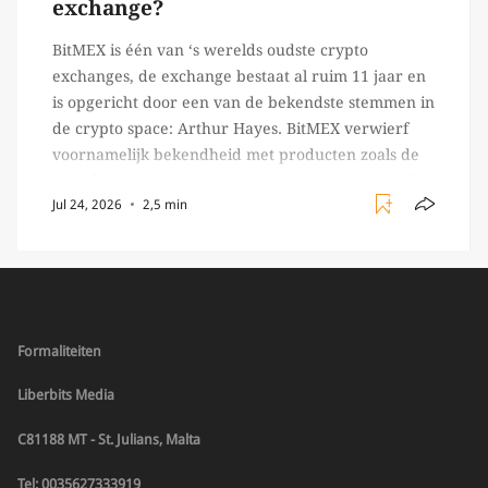
exchange?
BitMEX is één van ‘s werelds oudste crypto
exchanges, de exchange bestaat al ruim 11 jaar en
is opgericht door een van de bekendste stemmen in
de crypto space: Arthur Hayes. BitMEX verwierf
voornamelijk bekendheid met producten zoals de
100X leverage perpetual swap. Daarnaast staat de
Jul 24, 2026
2,5 min
exchange vooral bekend om het brede aanbod in
crypto […]
Formaliteiten
Liberbits Media
C81188 MT - St. Julians, Malta
Tel: 0035627333919