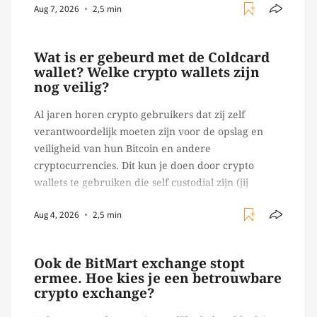
Aug 7, 2026
2,5 min
verrichten, zoals het daadwerkelijk uitvoeren van
trades en transacties. Met de mate van snelheid
waar […]
Wat is er gebeurd met de Coldcard
wallet? Welke crypto wallets zijn
nog veilig?
Al jaren horen crypto gebruikers dat zij zelf
verantwoordelijk moeten zijn voor de opslag en
veiligheid van hun Bitcoin en andere
cryptocurrencies. Dit kun je doen door crypto
wallets te gebruiken die self custodial zijn (jij
beheert zelf de sleutels/ wachtwoorden), zoals
Aug 4, 2026
2,5 min
Ledger of Trezor bijvoorbeeld. Echter, op 29 juli
begon toch een van de […]
Ook de BitMart exchange stopt
ermee. Hoe kies je een betrouwbare
crypto exchange?