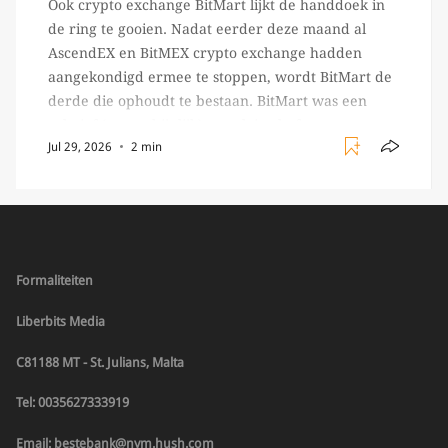
Ook crypto exchange BitMart lijkt de handdoek in
de ring te gooien. Nadat eerder deze maand al
AscendEX en BitMEX crypto exchange hadden
aangekondigd ermee te stoppen, wordt BitMart de
derde die ophoudt te bestaan. BitMart was een
relatief (ogenschijnlijk) populair platform waar
Jul 29, 2026
2 min
crypto handelaren terecht konden om te handelen
in USDT futures en op […]
Formaliteiten
Liberbits Media
C81188 MT - St. Julians, Malta
Tel: 0035627333919
Email: bestebank@nym.hush.com