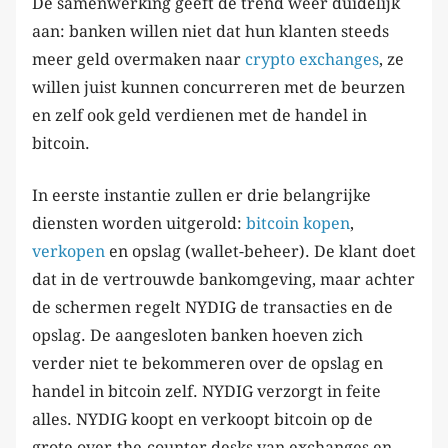
De samenwerking geeft de trend weer duidelijk
aan: banken willen niet dat hun klanten steeds
meer geld overmaken naar
crypto exchanges
, ze
willen juist kunnen concurreren met de beurzen
en zelf ook geld verdienen met de handel in
bitcoin.
In eerste instantie zullen er drie belangrijke
diensten worden uitgerold:
bitcoin kopen
,
verkopen
en opslag (wallet-beheer). De klant doet
dat in de vertrouwde bankomgeving, maar achter
de schermen regelt NYDIG de transacties en de
opslag. De aangesloten banken hoeven zich
verder niet te bekommeren over de opslag en
handel in bitcoin zelf. NYDIG verzorgt in feite
alles. NYDIG koopt en verkoopt bitcoin op de
grote over-the-counter desks van exchanges en