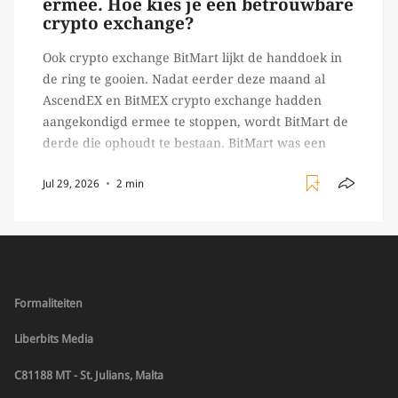
ermee. Hoe kies je een betrouwbare
crypto exchange?
Ook crypto exchange BitMart lijkt de handdoek in
de ring te gooien. Nadat eerder deze maand al
AscendEX en BitMEX crypto exchange hadden
aangekondigd ermee te stoppen, wordt BitMart de
derde die ophoudt te bestaan. BitMart was een
relatief (ogenschijnlijk) populair platform waar
Jul 29, 2026
2 min
crypto handelaren terecht konden om te handelen
in USDT futures en op […]
Formaliteiten
Liberbits Media
C81188 MT - St. Julians, Malta