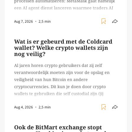
processen automatiseren: MetaMask gaat namelijk
een AI agent dienst lanceren waarmee traders AI
agents kunnen inzetten die on-chain werk
Aug 7, 2026
2,5 min
verrichten, zoals het daadwerkelijk uitvoeren van
trades en transacties. Met de mate van snelheid
waar […]
Wat is er gebeurd met de Coldcard
wallet? Welke crypto wallets zijn
nog veilig?
Al jaren horen crypto gebruikers dat zij zelf
verantwoordelijk moeten zijn voor de opslag en
veiligheid van hun Bitcoin en andere
cryptocurrencies. Dit kun je doen door crypto
wallets te gebruiken die self custodial zijn (jij
beheert zelf de sleutels/ wachtwoorden), zoals
Aug 4, 2026
2,5 min
Ledger of Trezor bijvoorbeeld. Echter, op 29 juli
begon toch een van de […]
Ook de BitMart exchange stopt