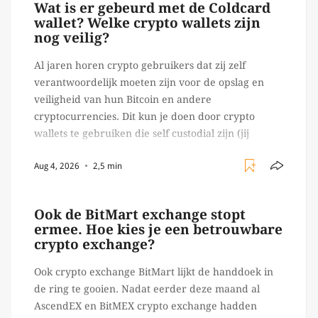
Wat is er gebeurd met de Coldcard
wallet? Welke crypto wallets zijn
nog veilig?
Al jaren horen crypto gebruikers dat zij zelf
verantwoordelijk moeten zijn voor de opslag en
veiligheid van hun Bitcoin en andere
cryptocurrencies. Dit kun je doen door crypto
wallets te gebruiken die self custodial zijn (jij
beheert zelf de sleutels/ wachtwoorden), zoals
Aug 4, 2026
2,5 min
Ledger of Trezor bijvoorbeeld. Echter, op 29 juli
begon toch een van de […]
Ook de BitMart exchange stopt
ermee. Hoe kies je een betrouwbare
crypto exchange?
Ook crypto exchange BitMart lijkt de handdoek in
de ring te gooien. Nadat eerder deze maand al
AscendEX en BitMEX crypto exchange hadden