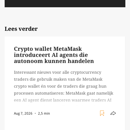
Lees verder
Crypto wallet MetaMask
introduceert AI agents die
autonoom kunnen handelen
Interessant nieuws voor alle cryptocurrency
traders die gebruik maken van de MetaMask
crypto wallet én voor de traders die graag hun
processen automatiseren: MetaMask gaat namelijk
een AI agent dienst lanceren waarmee traders AI
agents kunnen inzetten die on-chain werk
Aug 7, 2026
2,5 min
verrichten, zoals het daadwerkelijk uitvoeren van
trades en transacties. Met de mate van snelheid
waar […]