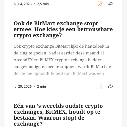
Aug 4, 2026
2,5 min
Ledger of Trezor bijvoorbeeld. Echter, op 29 juli
begon toch een van de […]
Ook de BitMart exchange stopt
ermee. Hoe kies je een betrouwbare
crypto exchange?
Ook crypto exchange BitMart lijkt de handdoek in
de ring te gooien. Nadat eerder deze maand al
AscendEX en BitMEX crypto exchange hadden
aangekondigd ermee te stoppen, wordt BitMart de
derde die ophoudt te bestaan. BitMart was een
relatief (ogenschijnlijk) populair platform waar
Jul 29, 2026
2 min
crypto handelaren terecht konden om te handelen
in USDT futures en op […]
Eén van ‘s werelds oudste crypto
exchanges, BitMEX, houdt op te
bestaan. Waarom stopt de
exchange?