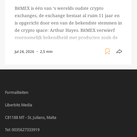
BitMEX is één van ‘s werelds oudste crypto
exchanges, de exchange bestaat al ruim 11 jaar en
is opgericht door een van de bekendste stemmen in
de crypto space: Arthur Hayes. BitMEX verwierf
voornamelijk bekendheid met producten zoals de
100X leverage perpetual swap. Daarnaast staat de
Jul 24, 2026
2,5 min
exchange vooral bekend om het brede aanbod in
crypto […]
Formaliteiten
Liberbits Media
C81188 MT - St. Julians, Malta
Tel: 0035627333919