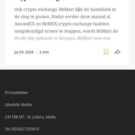
Ook crypto exchange BitMart lijkt de handdoek in
de ring te gooien. Nadat eerder deze maand al
AscendEX en BitMEX crypto exchange hadden
aangekondigd ermee te stoppen, wordt BitMart de
derde die ophoudt te bestaan. BitMart was een
relatief (ogenschijnlijk) populair platform waar
Jul 29, 2026
2 min
crypto handelaren terecht konden om te handelen
in USDT futures en op […]
Formaliteiten
Liberbits Media
C81188 MT - St. Julians, Malta
Tel: 0035627333919