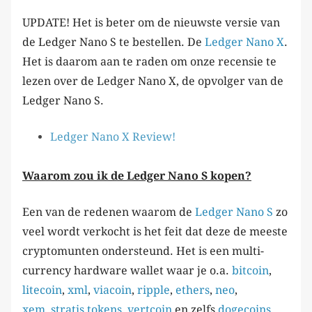
UPDATE! Het is beter om de nieuwste versie van
de Ledger Nano S te bestellen. De
Ledger Nano X
.
Het is daarom aan te raden om onze recensie te
lezen over de Ledger Nano X, de opvolger van de
Ledger Nano S.
Ledger Nano X Review!
Waarom zou ik de Ledger Nano S kopen?
Een van de redenen waarom de
Ledger
N
ano
S
zo
veel wordt verkocht is het feit dat deze de meeste
cryptomunten ondersteund. Het is een multi-
currency hardware wallet waar je o.a.
bitcoin
,
litecoin
,
xml
,
viacoin
,
ripple
,
ethers
,
neo
,
xem
,
stratis tokens
,
vertcoin
en zelfs
dogecoins