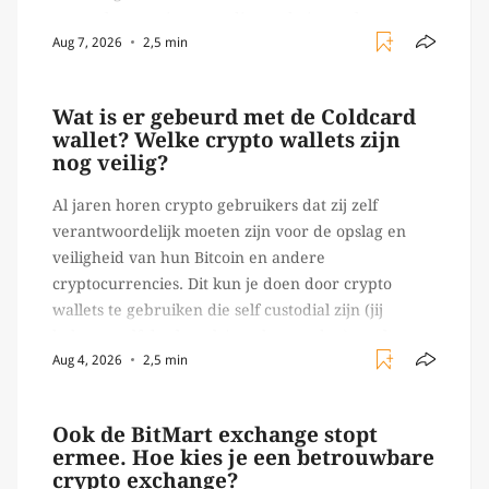
agents kunnen inzetten die on-chain werk
Aug 7, 2026
2,5 min
verrichten, zoals het daadwerkelijk uitvoeren van
trades en transacties. Met de mate van snelheid
waar […]
Wat is er gebeurd met de Coldcard
wallet? Welke crypto wallets zijn
nog veilig?
Al jaren horen crypto gebruikers dat zij zelf
verantwoordelijk moeten zijn voor de opslag en
veiligheid van hun Bitcoin en andere
cryptocurrencies. Dit kun je doen door crypto
wallets te gebruiken die self custodial zijn (jij
beheert zelf de sleutels/ wachtwoorden), zoals
Aug 4, 2026
2,5 min
Ledger of Trezor bijvoorbeeld. Echter, op 29 juli
begon toch een van de […]
Ook de BitMart exchange stopt
ermee. Hoe kies je een betrouwbare
crypto exchange?