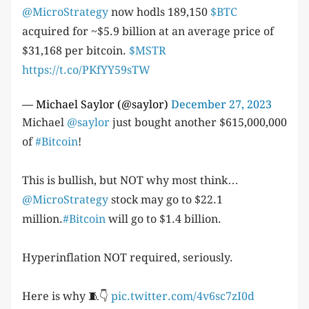
@MicroStrategy
now hodls 189,150
$BTC
acquired for ~$5.9 billion at an average price of
$31,168 per bitcoin.
$MSTR
https://t.co/PKfYY59sTW
— Michael Saylor (@saylor)
December 27, 2023
Michael
@saylor
just bought another $615,000,000
of
#Bitcoin
!
This is bullish, but NOT why most think…
@MicroStrategy
stock may go to $22.1
million.
#Bitcoin
will go to $1.4 billion.
Hyperinflation NOT required, seriously.
Here is why 🧵👇
pic.twitter.com/4v6sc7zI0d