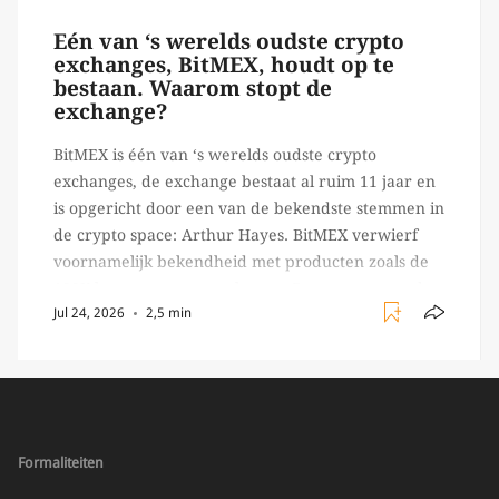
Eén van ‘s werelds oudste crypto
exchanges, BitMEX, houdt op te
bestaan. Waarom stopt de
exchange?
BitMEX is één van ‘s werelds oudste crypto
exchanges, de exchange bestaat al ruim 11 jaar en
is opgericht door een van de bekendste stemmen in
de crypto space: Arthur Hayes. BitMEX verwierf
voornamelijk bekendheid met producten zoals de
100X leverage perpetual swap. Daarnaast staat de
Jul 24, 2026
2,5 min
exchange vooral bekend om het brede aanbod in
crypto […]
Formaliteiten