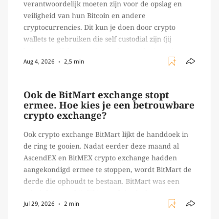
verantwoordelijk moeten zijn voor de opslag en
veiligheid van hun Bitcoin en andere
cryptocurrencies. Dit kun je doen door crypto
wallets te gebruiken die self custodial zijn (jij
beheert zelf de sleutels/ wachtwoorden), zoals
Aug 4, 2026
2,5 min
Ledger of Trezor bijvoorbeeld. Echter, op 29 juli
begon toch een van de […]
Ook de BitMart exchange stopt
ermee. Hoe kies je een betrouwbare
crypto exchange?
Ook crypto exchange BitMart lijkt de handdoek in
de ring te gooien. Nadat eerder deze maand al
AscendEX en BitMEX crypto exchange hadden
aangekondigd ermee te stoppen, wordt BitMart de
derde die ophoudt te bestaan. BitMart was een
relatief (ogenschijnlijk) populair platform waar
Jul 29, 2026
2 min
crypto handelaren terecht konden om te handelen
in USDT futures en op […]