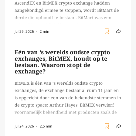
AscendEX en BitMEX crypto exchange hadden
aangekondigd ermee te stoppen, wordt BitMart de
derde die ophoudt te bestaan. BitMart was een
relatief (ogenschijnlijk) populair platform waar
Jul 29, 2026
2 min
crypto handelaren terecht konden om te handelen
in USDT futures en op […]
Eén van ‘s werelds oudste crypto
exchanges, BitMEX, houdt op te
bestaan. Waarom stopt de
exchange?
BitMEX is één van ‘s werelds oudste crypto
exchanges, de exchange bestaat al ruim 11 jaar en
is opgericht door een van de bekendste stemmen in
de crypto space: Arthur Hayes. BitMEX verwierf
voornamelijk bekendheid met producten zoals de
100X leverage perpetual swap. Daarnaast staat de
Jul 24, 2026
2,5 min
exchange vooral bekend om het brede aanbod in
crypto […]