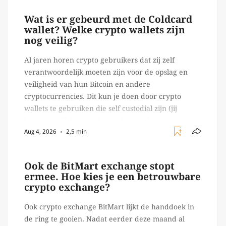
Wat is er gebeurd met de Coldcard
wallet? Welke crypto wallets zijn
nog veilig?
Al jaren horen crypto gebruikers dat zij zelf
verantwoordelijk moeten zijn voor de opslag en
veiligheid van hun Bitcoin en andere
cryptocurrencies. Dit kun je doen door crypto
wallets te gebruiken die self custodial zijn (jij
beheert zelf de sleutels/ wachtwoorden), zoals
Aug 4, 2026
2,5 min
Ledger of Trezor bijvoorbeeld. Echter, op 29 juli
begon toch een van de […]
Ook de BitMart exchange stopt
ermee. Hoe kies je een betrouwbare
crypto exchange?
Ook crypto exchange BitMart lijkt de handdoek in
de ring te gooien. Nadat eerder deze maand al