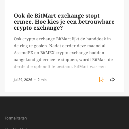
begon toch een van de […]
Ook de BitMart exchange stopt
ermee. Hoe kies je een betrouwbare
crypto exchange?
Ook crypto exchange BitMart lijkt de handdoek in
de ring te gooien. Nadat eerder deze maand al
AscendEX en BitMEX crypto exchange hadden
aangekondigd ermee te stoppen, wordt BitMart de
derde die ophoudt te bestaan. BitMart was een
relatief (ogenschijnlijk) populair platform waar
Jul 29, 2026
2 min
crypto handelaren terecht konden om te handelen
in USDT futures en op […]
Formaliteiten