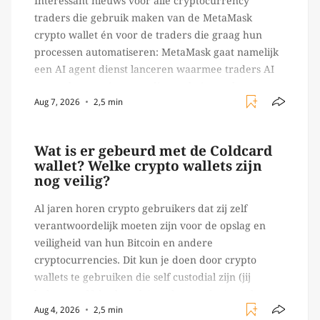
Interessant nieuws voor alle cryptocurrency
traders die gebruik maken van de MetaMask
crypto wallet én voor de traders die graag hun
processen automatiseren: MetaMask gaat namelijk
een AI agent dienst lanceren waarmee traders AI
agents kunnen inzetten die on-chain werk
Aug 7, 2026
2,5 min
verrichten, zoals het daadwerkelijk uitvoeren van
trades en transacties. Met de mate van snelheid
waar […]
Wat is er gebeurd met de Coldcard
wallet? Welke crypto wallets zijn
nog veilig?
Al jaren horen crypto gebruikers dat zij zelf
verantwoordelijk moeten zijn voor de opslag en
veiligheid van hun Bitcoin en andere
cryptocurrencies. Dit kun je doen door crypto
wallets te gebruiken die self custodial zijn (jij
beheert zelf de sleutels/ wachtwoorden), zoals
Aug 4, 2026
2,5 min
Ledger of Trezor bijvoorbeeld. Echter, op 29 juli