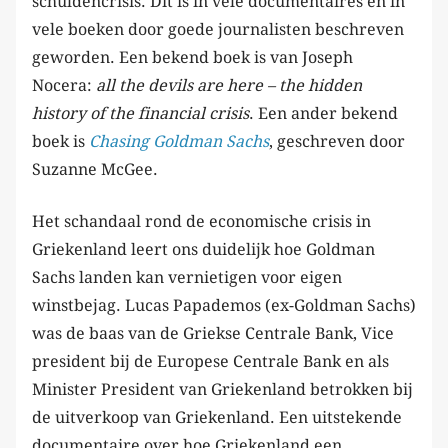
schuldencrisis. Dit is in vele documentaires en in
vele boeken door goede journalisten beschreven
geworden. Een bekend boek is van Joseph
Nocera:
all the devils are here – the hidden
history of the financial crisis
. Een ander bekend
boek is
Chasing Goldman Sachs
, geschreven door
Suzanne McGee.
Het schandaal rond de economische crisis in
Griekenland leert ons duidelijk hoe Goldman
Sachs landen kan vernietigen voor eigen
winstbejag. Lucas Papademos (ex-Goldman Sachs)
was de baas van de Griekse Centrale Bank, Vice
president bij de Europese Centrale Bank en als
Minister President van Griekenland betrokken bij
de uitverkoop van Griekenland. Een uitstekende
documentaire over hoe Griekenland een