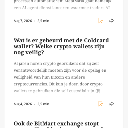
processen automatiseren: MetaMask gaat namelijk
een AI agent dienst lanceren waarmee traders AI
agents kunnen inzetten die on-chain werk
Aug 7, 2026
2,5 min
verrichten, zoals het daadwerkelijk uitvoeren van
trades en transacties. Met de mate van snelheid
waar […]
Wat is er gebeurd met de Coldcard
wallet? Welke crypto wallets zijn
nog veilig?
Al jaren horen crypto gebruikers dat zij zelf
verantwoordelijk moeten zijn voor de opslag en
veiligheid van hun Bitcoin en andere
cryptocurrencies. Dit kun je doen door crypto
wallets te gebruiken die self custodial zijn (jij
beheert zelf de sleutels/ wachtwoorden), zoals
Aug 4, 2026
2,5 min
Ledger of Trezor bijvoorbeeld. Echter, op 29 juli
begon toch een van de […]
Ook de BitMart exchange stopt