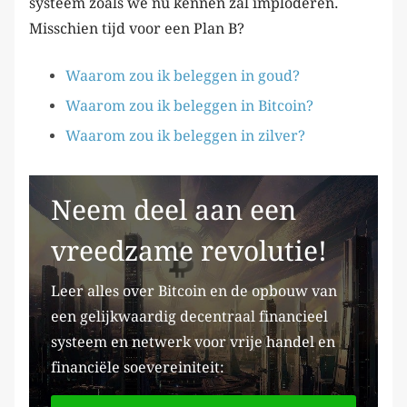
systeem zoals we nu kennen zal imploderen.
Misschien tijd voor een Plan B?
Waarom zou ik beleggen in goud?
Waarom zou ik beleggen in Bitcoin?
Waarom zou ik beleggen in zilver?
Neem deel aan een
vreedzame revolutie!
Leer alles over Bitcoin en de opbouw van
een gelijkwaardig decentraal financieel
systeem en netwerk voor vrije handel en
financiële soevereiniteit: