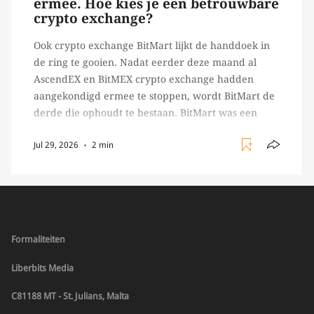
ermee. Hoe kies je een betrouwbare
crypto exchange?
Ook crypto exchange BitMart lijkt de handdoek in
de ring te gooien. Nadat eerder deze maand al
AscendEX en BitMEX crypto exchange hadden
aangekondigd ermee te stoppen, wordt BitMart de
derde die ophoudt te bestaan. BitMart was een
relatief (ogenschijnlijk) populair platform waar
Jul 29, 2026
2 min
crypto handelaren terecht konden om te handelen
in USDT futures en op […]
Formaliteiten
Liberbits Media
C81188 MT - St. Julians, Malta