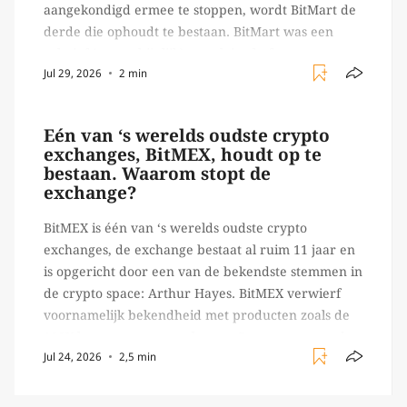
aangekondigd ermee te stoppen, wordt BitMart de
derde die ophoudt te bestaan. BitMart was een
relatief (ogenschijnlijk) populair platform waar
Jul 29, 2026
2 min
crypto handelaren terecht konden om te handelen
in USDT futures en op […]
Eén van ‘s werelds oudste crypto
exchanges, BitMEX, houdt op te
bestaan. Waarom stopt de
exchange?
BitMEX is één van ‘s werelds oudste crypto
exchanges, de exchange bestaat al ruim 11 jaar en
is opgericht door een van de bekendste stemmen in
de crypto space: Arthur Hayes. BitMEX verwierf
voornamelijk bekendheid met producten zoals de
100X leverage perpetual swap. Daarnaast staat de
Jul 24, 2026
2,5 min
exchange vooral bekend om het brede aanbod in
crypto […]