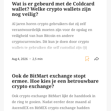
Wat is er gebeurd met de Coldcard
wallet? Welke crypto wallets zijn
nog veilig?
Al jaren horen crypto gebruikers dat zij zelf
verantwoordelijk moeten zijn voor de opslag en
veiligheid van hun Bitcoin en andere
cryptocurrencies. Dit kun je doen door crypto
wallets te gebruiken die self custodial zijn (jij
beheert zelf de sleutels/ wachtwoorden), zoals
Aug 4, 2026
2,5 min
Ledger of Trezor bijvoorbeeld. Echter, op 29 juli
begon toch een van de […]
Ook de BitMart exchange stopt
ermee. Hoe kies je een betrouwbare
crypto exchange?
Ook crypto exchange BitMart lijkt de handdoek in
de ring te gooien. Nadat eerder deze maand al
AscendEX en BitMEX crypto exchange hadden