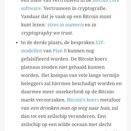
een mate van vertrouwen in de
bitcoin core
software
. Vertrouwen in cryptografie.
Vandaar dat je vaak op een Bitcoin munt
kunt lezen:
vires in numeris
en
in
cryptography we trust
.
In de derde plaats, de besproken
S2F-
modellen
van
Plan B
kunnen nog
gefalsifieerd worden. De Bitcoin koers
plateaus zouden niet gehaald kunnen
worden. Het kompas van vele lange termijn
beleggers zal hiermee beschadigt worden en
daarmee meer onzekerheid op de Bitcoin
markt veroorzaken.
Bitcoin’s koers
metafoor
van
een dronken man op weg naar huis
, zal
dan tot een zeilschip veranderen. Een
zeilschip op een wilde oceaan met slecht